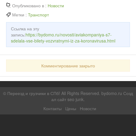
Опубликовано в :
Новости
Метки :
Транспорт
Ссылка на эту
запись:
https://bydomo.ru/novosti/aviakompaniya-s7-
sdelala-vse-bilety-vozvratnymi-iz-za-koronavirusa.html
Комментирование закрыто
©
Переезд и грузчики в СПб!
All Rights Reserved. bydomo.ru
Созд
ал сайт seo junk
.
Контакты
Цены
Новости