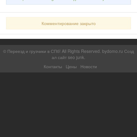
Комментирование закрыто
©
Переезд и грузчики в СПб!
All Rights Reserved. bydomo.ru
Созд
ал сайт seo junk
.
Контакты
Цены
Новости